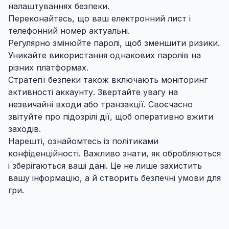
налаштуваннях безпеки.
Переконайтесь, що ваш електронний лист і
телефонний номер актуальні.
Регулярно змінюйте паролі, щоб зменшити ризики.
Уникайте використання однакових паролів на
різних платформах.
Стратегії безпеки також включають моніторинг
активності аккаунту. Звертайте увагу на
незвичайні входи або транзакції. Своєчасно
звітуйте про підозрілі дії, щоб оперативно вжити
заходів.
Нарешті, ознайомтесь із політиками
конфіденційності. Важливо знати, як обробляються
і зберігаються ваші дані. Це не лише захистить
вашу інформацію, а й створить безпечні умови для
гри.