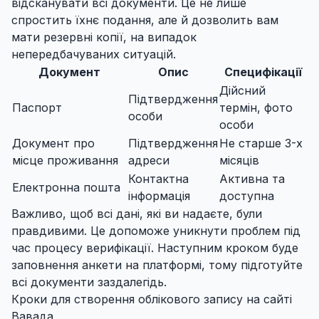
відсканувати всі документи. Це не лише
спростить їхнє подання, але й дозволить вам
мати резервні копії, на випадок
непередбачуваних ситуацій.
Документ
Опис
Специфікації
Дійсний
Підтвердження
Паспорт
термін, фото
особи
особи
Документ про
Підтвердження
Не старше 3-х
місце проживання
адреси
місяців
Контактна
Активна та
Електронна пошта
інформація
доступна
Важливо, щоб всі дані, які ви надаєте, були
правдивими. Це допоможе уникнути проблем під
час процесу верифікації. Наступним кроком буде
заповнення анкети на платформі, тому підготуйте
всі документи заздалегідь.
Кроки для створення облікового запису на сайті
Вавада