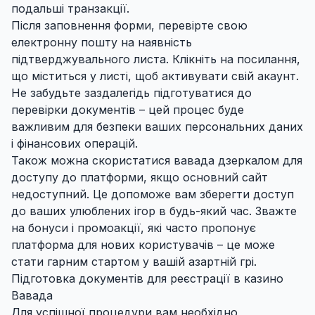
подальші транзакції.
Після заповнення форми, перевірте свою
електронну пошту на наявність
підтверджувального листа. Клікніть на посилання,
що міститься у листі, щоб активувати свій акаунт.
Не забудьте заздалегідь підготуватися до
перевірки документів – цей процес буде
важливим для безпеки ваших персональних даних
і фінансових операцій.
Також можна скористатися
вавада дзеркалом
для
доступу до платформи, якщо основний сайт
недоступний. Це допоможе вам зберегти доступ
до ваших улюблених ігор в будь-який час. Зважте
на бонуси і промоакції, які часто пропонує
платформа для нових користувачів – це може
стати гарним стартом у вашій азартній грі.
Підготовка документів для реєстрації в казино
Вавада
Для успішної процедури вам необхідно