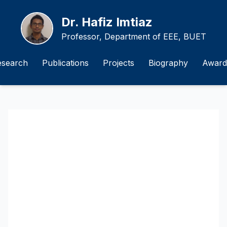
Dr. Hafiz Imtiaz
Professor, Department of EEE, BUET
esearch
Publications
Projects
Biography
Award