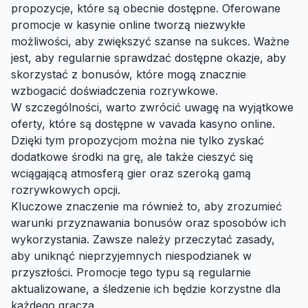
propozycje, które są obecnie dostępne. Oferowane
promocje w kasynie online tworzą niezwykłe
możliwości, aby zwiększyć szanse na sukces. Ważne
jest, aby regularnie sprawdzać dostępne okazje, aby
skorzystać z bonusów, które mogą znacznie
wzbogacić doświadczenia rozrywkowe.
W szczególności, warto zwrócić uwagę na wyjątkowe
oferty, które są dostępne w
vavada kasyno online
.
Dzięki tym propozycjom można nie tylko zyskać
dodatkowe środki na grę, ale także cieszyć się
wciągającą atmosferą gier oraz szeroką gamą
rozrywkowych opcji.
Kluczowe znaczenie ma również to, aby zrozumieć
warunki przyznawania bonusów oraz sposobów ich
wykorzystania. Zawsze należy przeczytać zasady,
aby uniknąć nieprzyjemnych niespodzianek w
przyszłości. Promocje tego typu są regularnie
aktualizowane, a śledzenie ich będzie korzystne dla
każdego gracza.