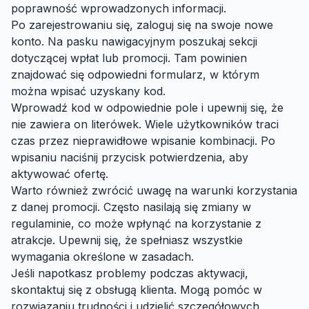
poprawność wprowadzonych informacji.
Po zarejestrowaniu się, zaloguj się na swoje nowe
konto. Na pasku nawigacyjnym poszukaj sekcji
dotyczącej wpłat lub promocji. Tam powinien
znajdować się odpowiedni formularz, w którym
można wpisać uzyskany kod.
Wprowadź kod w odpowiednie pole i upewnij się, że
nie zawiera on literówek. Wiele użytkowników traci
czas przez nieprawidłowe wpisanie kombinacji. Po
wpisaniu naciśnij przycisk potwierdzenia, aby
aktywować ofertę.
Warto również zwrócić uwagę na warunki korzystania
z danej promocji. Często nasilają się zmiany w
regulaminie, co może wpłynąć na korzystanie z
atrakcje. Upewnij się, że spełniasz wszystkie
wymagania określone w zasadach.
Jeśli napotkasz problemy podczas aktywacji,
skontaktuj się z obsługą klienta. Mogą pomóc w
rozwiązaniu trudności i udzielić szczegółowych