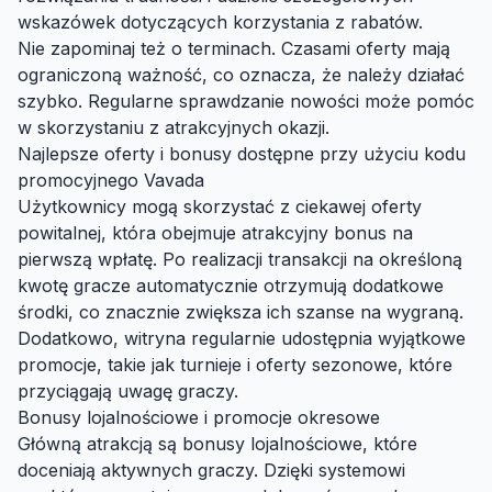
wskazówek dotyczących korzystania z rabatów.
Nie zapominaj też o terminach. Czasami oferty mają
ograniczoną ważność, co oznacza, że należy działać
szybko. Regularne sprawdzanie nowości może pomóc
w skorzystaniu z atrakcyjnych okazji.
Najlepsze oferty i bonusy dostępne przy użyciu kodu
promocyjnego Vavada
Użytkownicy mogą skorzystać z ciekawej oferty
powitalnej, która obejmuje atrakcyjny bonus na
pierwszą wpłatę. Po realizacji transakcji na określoną
kwotę gracze automatycznie otrzymują dodatkowe
środki, co znacznie zwiększa ich szanse na wygraną.
Dodatkowo, witryna regularnie udostępnia wyjątkowe
promocje, takie jak turnieje i oferty sezonowe, które
przyciągają uwagę graczy.
Bonusy lojalnościowe i promocje okresowe
Główną atrakcją są bonusy lojalnościowe, które
doceniają aktywnych graczy. Dzięki systemowi