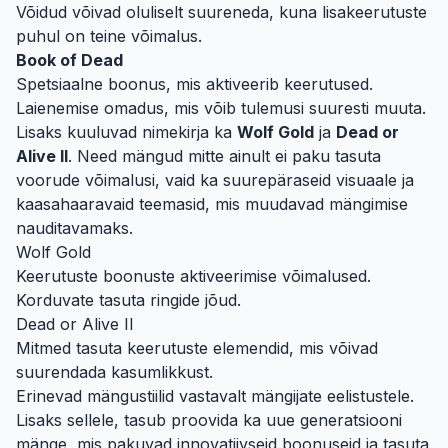
Võidud võivad oluliselt suureneda, kuna lisakeerutuste
puhul on teine võimalus.
Book of Dead
Spetsiaalne boonus, mis aktiveerib keerutused.
Laienemise omadus, mis võib tulemusi suuresti muuta.
Lisaks kuuluvad nimekirja ka
Wolf Gold
ja
Dead or
Alive II
. Need mängud mitte ainult ei paku tasuta
voorude võimalusi, vaid ka suurepäraseid visuaale ja
kaasahaaravaid teemasid, mis muudavad mängimise
nauditavamaks.
Wolf Gold
Keerutuste boonuste aktiveerimise võimalused.
Korduvate tasuta ringide jõud.
Dead or Alive II
Mitmed tasuta keerutuste elemendid, mis võivad
suurendada kasumlikkust.
Erinevad mängustiilid vastavalt mängijate eelistustele.
Lisaks sellele, tasub proovida ka uue generatsiooni
mänge, mis pakuvad innovatiivseid boonuseid ja tasuta