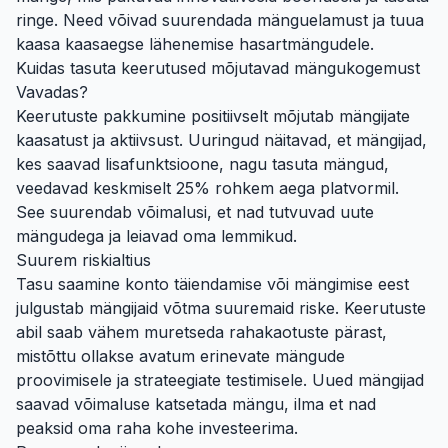
ringe. Need võivad suurendada mänguelamust ja tuua
kaasa kaasaegse lähenemise hasartmängudele.
Kuidas tasuta keerutused mõjutavad mängukogemust
Vavadas?
Keerutuste pakkumine positiivselt mõjutab mängijate
kaasatust ja aktiivsust. Uuringud näitavad, et mängijad,
kes saavad lisafunktsioone, nagu tasuta mängud,
veedavad keskmiselt 25% rohkem aega platvormil.
See suurendab võimalusi, et nad tutvuvad uute
mängudega ja leiavad oma lemmikud.
Suurem riskialtius
Tasu saamine konto täiendamise või mängimise eest
julgustab mängijaid võtma suuremaid riske. Keerutuste
abil saab vähem muretseda rahakaotuste pärast,
mistõttu ollakse avatum erinevate mängude
proovimisele ja strateegiate testimisele. Uued mängijad
saavad võimaluse katsetada mängu, ilma et nad
peaksid oma raha kohe investeerima.