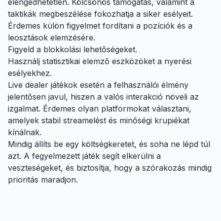
elengedhetetlen. Kölcsönös támogatás, valamint a
taktikák megbeszélése fokozhatja a siker esélyeit.
Érdemes külön figyelmet fordítani a pozíciók és a
leosztások elemzésére.
Figyeld a blokkolási lehetőségeket.
Használj statisztikai elemző eszközöket a nyerési
esélyekhez.
Live dealer játékok esetén a felhasználói élmény
jelentősen javul, hiszen a valós interakció növeli az
izgalmat. Érdemes olyan platformokat választani,
amelyek stabil streamelést és minőségi krupiékat
kínálnak.
Mindig állíts be egy költségkeretet, és soha ne lépd túl
azt. A fegyelmezett játék segít elkerülni a
veszteségeket, és biztosítja, hogy a szórakozás mindig
prioritás maradjon.