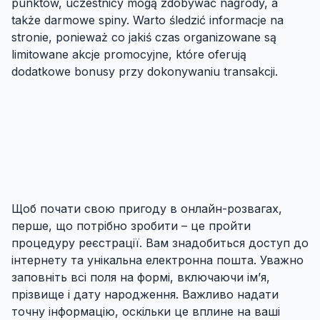
punktów, uczestnicy mogą zdobywać nagrody, a
także darmowe spiny. Warto śledzić informacje na
stronie, ponieważ co jakiś czas organizowane są
limitowane akcje promocyjne, które oferują
dodatkowe bonusy przy dokonywaniu transakcji.
Щоб почати свою пригоду в онлайн-розвагах,
перше, що потрібно зробити – це пройти
процедуру реєстрації. Вам знадобиться доступ до
інтернету та унікальна електронна пошта. Уважно
заповніть всі поля на формі, включаючи ім’я,
прізвище і дату народження. Важливо надати
точну інформацію, оскільки це вплине на ваші